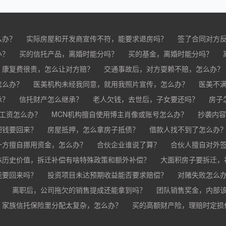
么办？
实际房屋和开发商宣传不符，能要求退房吗？
签了合同对方
办？
买的房子有问题怎么办？
买的信托产品，离婚时能分吗？
买家跳单怎么办？
买的基金，离婚时能分吗？
购买的房子有抵押怎
分？
，康复费很贵，怎么让对方赔？
交通事故后，对方耍赖不赔，怎么办？
怎么办？
车祸导致人死亡，怎么办？
医美机构未经我同意，就用我照片宣传，怎么办？
医美不
承？
疗事故怎么赔偿？
信托财产怎么继承？
手术失败怎么赔？
老人欠钱，去世后，子女要还吗？
康复治疗费用高昂，医院说只
房子
欠工资怎么办？
MCN机构擅自使用博主肖像或账号怎么办？
抄袭内容
把钱要回来？
房屋抵押，怎么拿房子抵债？
借款人找不到了怎么办
？
一方擅自挪用资金，怎么办？
合伙企业谁说了算？
合伙人擅自对外
殊历史价值，拆迁补偿有啥特殊政策和额外补偿？
大面积房子要拆迁，
能要回来吗？
投资项目未达预期收益能否要求赔偿？
对赌失败怎么
？
离职后，公司拖欠的销售提成还能拿到吗？
团队销售奖金，内部
家族信托保险里分配太复杂，怎么办？
公司变更提成和奖金制度，之前的业绩怎么算？
买的高额财产险，理赔时定损
销售提成和奖金未
财产险怎么才能最快赔到钱？