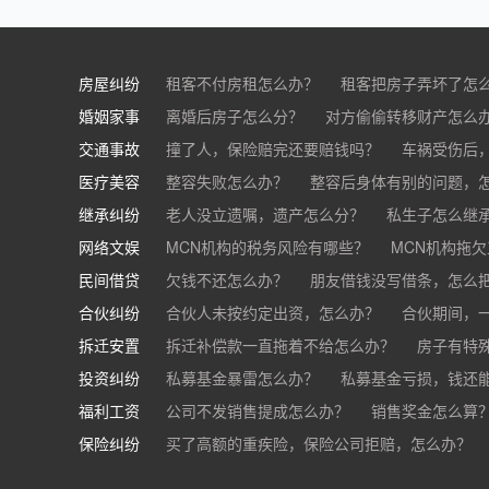
房屋纠纷
租客不付房租怎么办？
租客把房子弄坏了怎
婚姻家事
房东不退押金怎么办？
离婚后房子怎么分？
对方偷偷转移财产怎么
买房的定金能退吗？
交通事故
离婚了公司股权怎么处理？
撞了人，保险赔完还要赔钱吗？
离婚后财产怎么
车祸受伤后
医疗美容
交通事故中，医保和对方赔偿能同时拿吗？
整容失败怎么办？
整容后身体有别的问题，
继承纠纷
医美机构宣传的与实际结果不符怎么办？
老人没立遗嘱，遗产怎么分？
私生子怎么继
医
网络文娱
医疗器械出问题，怎么办？
基金怎么继承？
MCN机构的税务风险有哪些？
股票怎么继承？
MCN机构拖
民间借贷
抖音账号归谁？
欠钱不还怎么办？
朋友借钱没写借条，怎么
合伙纠纷
帮人担保借款，对方不还，我要承担全部责任吗
合伙人未按约定出资，怎么办？
合伙期间，
拆迁安置
和合伙人有矛盾，怎么办？
拆迁补偿款一直拖着不给怎么办？
房子有特
投资纠纷
私募基金暴雷怎么办？
私募基金亏损，钱还
福利工资
公司不发销售提成怎么办？
销售奖金怎么算
保险纠纷
销售目标未完成，公司有权不发提成和奖金吗？
买了高额的重疾险，保险公司拒赔，怎么办？
公司以各种理由克扣销售提成，如何维权？
被忽悠买了高额保险，可以退吗？
买了企业