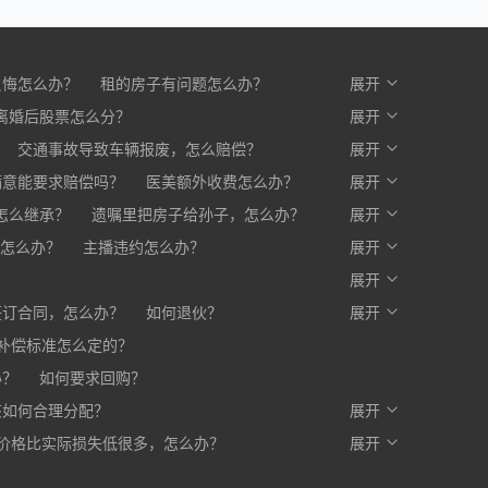
反悔怎么办？
租的房子有问题怎么办？
展开
么办？
离婚后股票怎么分？
开发商不交房怎么办?
展开
交通事故导致车辆报废，怎么赔偿？
展开
满意能要求赔偿吗？
医美额外收费怎么办？
展开
赔一部分，剩下的怎么办？
怎么继承？
遗嘱里把房子给孙子，怎么办？
展开
怎么办？
主播违约怎么办？
展开
？
展开
签订合同，怎么办？
如何退伙？
展开
补偿标准怎么定的？
办？
如何要求回购？
该如何合理分配？
展开
价格比实际损失低很多，怎么办？
写入合同，有口头约定有效吗？
展开