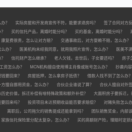
么办？
实际房屋和开发商宣传不符，能要求退房吗？
签了合同对方
办？
买的房子有问题怎么办？
买的信托产品，离婚时能分吗？
买家跳单怎么办？
买的基金，离婚时能分吗？
购买的房子有抵押怎
分？
，康复费很贵，怎么让对方赔？
交通事故后，对方耍赖不赔，怎么办？
怎么办？
车祸导致人死亡，怎么办？
医美机构未经我同意，就用我照片宣传，怎么办？
医美不
承？
疗事故怎么赔偿？
信托财产怎么继承？
手术失败怎么赔？
老人欠钱，去世后，子女要还吗？
康复治疗费用高昂，医院说只
房子
欠工资怎么办？
MCN机构擅自使用博主肖像或账号怎么办？
抄袭内容
把钱要回来？
房屋抵押，怎么拿房子抵债？
借款人找不到了怎么办
？
一方擅自挪用资金，怎么办？
合伙企业谁说了算？
合伙人擅自对外
殊历史价值，拆迁补偿有啥特殊政策和额外补偿？
大面积房子要拆迁，
能要回来吗？
投资项目未达预期收益能否要求赔偿？
对赌失败怎么
？
离职后，公司拖欠的销售提成还能拿到吗？
团队销售奖金，内部
家族信托保险里分配太复杂，怎么办？
公司变更提成和奖金制度，之前的业绩怎么算？
买的高额财产险，理赔时定损
销售提成和奖金未
财产险怎么才能最快赔到钱？