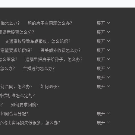
反悔怎么办？
租的房子有问题怎么办？
展开
么办？
离婚后股票怎么分？
开发商不交房怎么办?
展开
交通事故导致车辆报废，怎么赔偿？
展开
满意能要求赔偿吗？
医美额外收费怎么办？
展开
赔一部分，剩下的怎么办？
怎么继承？
遗嘱里把房子给孙子，怎么办？
展开
怎么办？
主播违约怎么办？
展开
？
展开
签订合同，怎么办？
如何退伙？
展开
补偿标准怎么定的？
办？
如何要求回购？
该如何合理分配？
展开
价格比实际损失低很多，怎么办？
写入合同，有口头约定有效吗？
展开