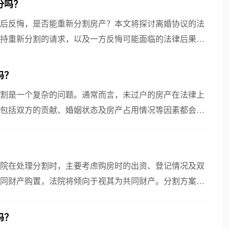
分吗？
后反悔，是否能重新分割房产？本文将探讨离婚协议的法
持重新分割的请求，以及一方反悔可能面临的法律后果和
吗？
割是一个复杂的问题。通常而言，未过户的房产在法律上
包括双方的贡献、婚姻状态及房产占用情况等因素都会被
咨询...
？
院在处理分割时，主要考虑购房时的出资、登记情况及双
同财产购置，法院将倾向于视其为共同财产。分割方案应
约定...
吗？