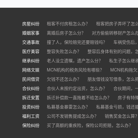
房屋纠纷
租客不付房租怎么办？
租客把房子弄坏了怎
婚姻家事
房东不退押金怎么办？
离婚后房子怎么分？
对方偷偷转移财产怎么
买房的定金能退吗？
交通事故
离婚了公司股权怎么处理？
撞了人，保险赔完还要赔钱吗？
离婚后财产怎么
车祸受伤后
医疗美容
交通事故中，医保和对方赔偿能同时拿吗？
整容失败怎么办？
整容后身体有别的问题，
继承纠纷
医美机构宣传的与实际结果不符怎么办？
老人没立遗嘱，遗产怎么分？
私生子怎么继
医
网络文娱
医疗器械出问题，怎么办？
基金怎么继承？
MCN机构的税务风险有哪些？
股票怎么继承？
MCN机构拖
民间借贷
抖音账号归谁？
欠钱不还怎么办？
朋友借钱没写借条，怎么
合伙纠纷
帮人担保借款，对方不还，我要承担全部责任吗
合伙人未按约定出资，怎么办？
合伙期间，
拆迁安置
和合伙人有矛盾，怎么办？
拆迁补偿款一直拖着不给怎么办？
房子有特
投资纠纷
私募基金暴雷怎么办？
私募基金亏损，钱还
福利工资
公司不发销售提成怎么办？
销售奖金怎么算
保险纠纷
销售目标未完成，公司有权不发提成和奖金吗？
买了高额的重疾险，保险公司拒赔，怎么办？
公司以各种理由克扣销售提成，如何维权？
被忽悠买了高额保险，可以退吗？
买了企业